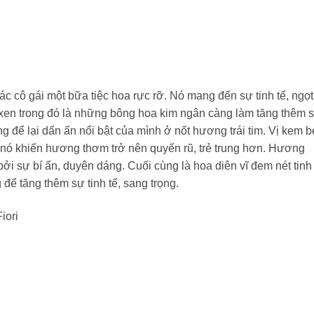
ác cô gái một bữa tiệc hoa rực rỡ. Nó mang đến sự tinh tế, ngọt
 xen trong đó là những bông hoa kim ngân càng làm tăng thêm 
 để lại dấn ấn nổi bật của mình ở nốt hương trái tim. Vị kem 
nó khiến hương thơm trở nên quyến rũ, trẻ trung hơn. Hương
 sự bí ẩn, duyên dáng. Cuối cùng là hoa diên vĩ đem nét tinh
ể tăng thêm sự tinh tế, sang trọng.