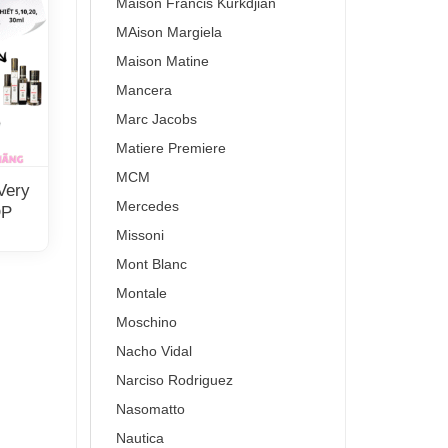
Maison Francis Kurkdjian
MAison Margiela
Maison Matine
Mancera
Marc Jacobs
Matiere Premiere
MCM
 Very
Mercedes
DP
Missoni
Mont Blanc
Montale
Moschino
Nacho Vidal
Narciso Rodriguez
Nasomatto
Nautica