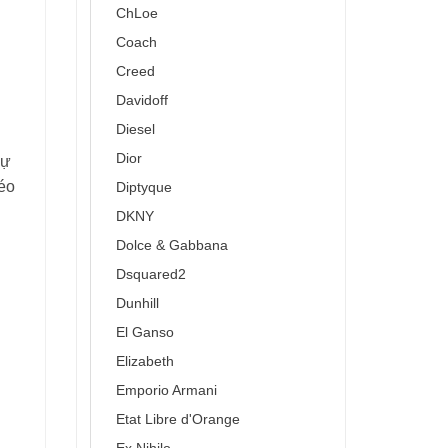
ChLoe
Coach
Creed
Davidoff
Diesel
Dior
sự
béo
Diptyque
DKNY
Dolce & Gabbana
Dsquared2
Dunhill
El Ganso
Elizabeth
Emporio Armani
Etat Libre d'Orange