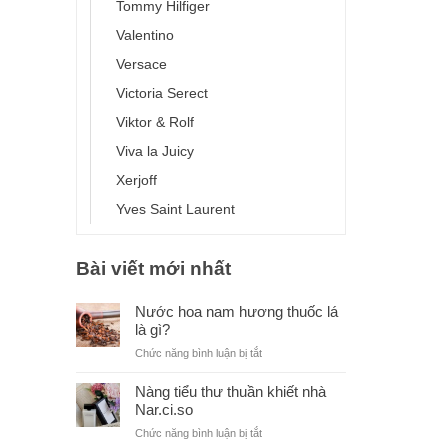
Tommy Hilfiger
Valentino
Versace
Victoria Serect
Viktor & Rolf
Viva la Juicy
Xerjoff
Yves Saint Laurent
Bài viết mới nhất
Nước hoa nam hương thuốc lá
là gì?
ở
Chức năng bình luận bị tắt
Nước
hoa
Nàng tiểu thư thuần khiết nhà
nam
Nar.ci.so
hương
ở
Chức năng bình luận bị tắt
thuốc