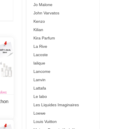
Jo Malone
John Varvatos
Kenzo
Kilian
Kira Parfum
La Rive
Lacoste
lalique
Lancome
Lanvin
Lattafa
Le labo
thon
Les Liquides Imaginaires
Loewe
Louis Vuitton