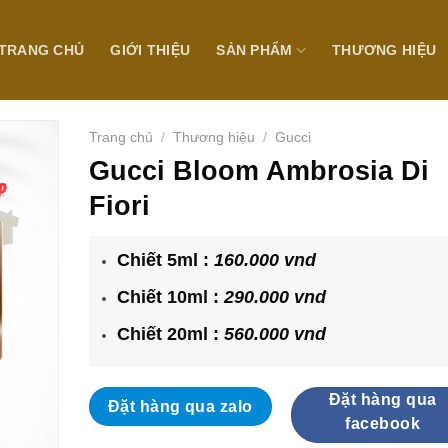
TRANG CHỦ
GIỚI THIỆU
SẢN PHẨM
THƯƠNG HIỆU
Trang chủ
/
Thương hiệu
/
Gucci
Gucci Bloom Ambrosia Di
Fiori
Chiết 5ml :
160.000 vnd
Chiết 10ml :
290.000 vnd
Chiết 20ml :
560.000 vnd
Đặt hàng qua
Đặt hàng qua zalo
facebook