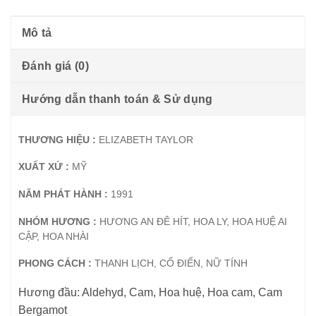
Mô tả
Đánh giá (0)
Hướng dẫn thanh toán & Sử dụng
THƯƠNG HIỆU :
ELIZABETH TAYLOR
XUẤT XỨ :
MỸ
NĂM PHÁT HÀNH :
1991
NHÓM HƯƠNG :
HƯƠNG AN ĐÊ HÍT, HOA LY, HOA HUỆ AI
CẬP, HOA NHÀI
PHONG CÁCH :
THANH LỊCH, CỔ ĐIỂN, NỮ TÍNH
Hương đầu: Aldehyd, Cam, Hoa huệ, Hoa cam, Cam
Bergamot