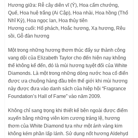
Hương giữa: Rễ cây diên vĩ (Ý), Hoa cẩm chướng,
Quế, Hoa huệ trắng (Ai Cập), Hoa nhài, Hoa hồng (Thổ
Nhĩ Kỳ), Hoa ngọc lan, Hoa thủy tiên
Hương cuối: Hổ phách, Hoắc hương, Xạ hương, Rêu
sồi, Gỗ đàn hương
Một trong những hương thơm thúc đẩy sự thành công
vang dội của Elizabeth Taylor cho đến hiện nay không
thể không kể đến, đó là mùi hương tuyệt đối của White
Diamonds. Là một trong những dòng nước hoa cổ điển
được ưa chuộng hàng đầu trên thế giới khi mùi hương
này được đưa vào danh sách của hiệp hội “Fragrance
Foundation’s Hall of Fame” vào năm 2009.
Không chỉ sang trọng khi thiết kế bên ngoài được điểm
xuyến bằng những viên kim cương tráng lệ, hương
thơm của White Diamond tựa như một ánh vàng kim
không kém phần lấp lánh. Sử dụng nốt hương Aldehyd