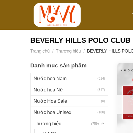
Bỏ
qua
nội
dung
BEVERLY HILLS POLO CLUB
Trang chủ
/
Thương hiệu
/
BEVERLY HILLS POL
Danh mục sản phẩm
Nước hoa Nam
(314)
Nước hoa Nữ
(347)
Nước Hoa Sale
(0)
Nước hoa Unisex
(186)
Thương hiệu
(759)