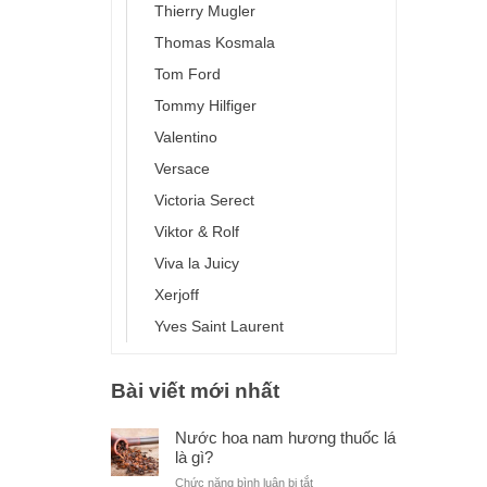
Thierry Mugler
Thomas Kosmala
Tom Ford
Tommy Hilfiger
Valentino
Versace
Victoria Serect
Viktor & Rolf
Viva la Juicy
Xerjoff
Yves Saint Laurent
Bài viết mới nhất
Nước hoa nam hương thuốc lá
là gì?
ở
Chức năng bình luận bị tắt