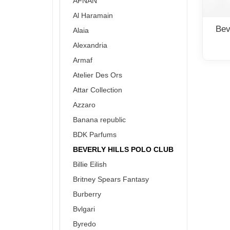
AFNAN
Al Haramain
Bev
Alaia
Alexandria
Armaf
Atelier Des Ors
Attar Collection
Azzaro
Banana republic
BDK Parfums
BEVERLY HILLS POLO CLUB
Billie Eilish
Britney Spears Fantasy
Burberry
Bvlgari
Byredo