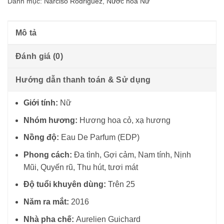
Danh mục:
Narciso Rodriguez
,
Nước hoa Nữ
Mô tả
Đánh giá (0)
Hướng dẫn thanh toán & Sử dụng
Giới tính:
Nữ
Nhóm hương:
Hương hoa cỏ, xạ hương
Nồng độ:
Eau De Parfum (EDP)
Phong cách:
Đa tình, Gợi cảm, Nam tính, Nịnh
Mũi, Quyến rũ, Thu hút, tươi mát
Độ tuổi khuyên dùng:
Trên 25
Năm ra mắt:
2016
Nhà pha chế:
Aurelien Guichard