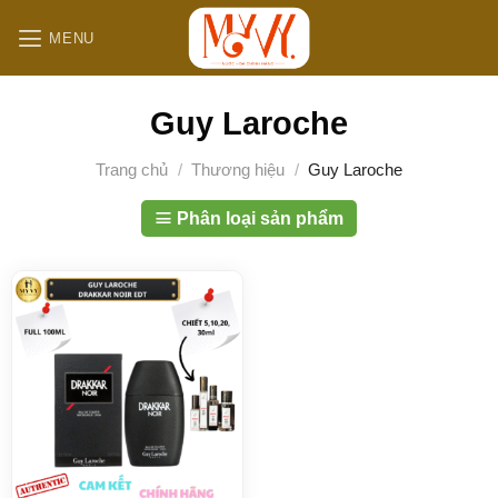
B
MENU
ỏ
q
u
Guy Laroche
a
n
Trang chủ
/
Thương hiệu
/
Guy Laroche
ộ
i
Phân loại sản phẩm
d
u
n
g