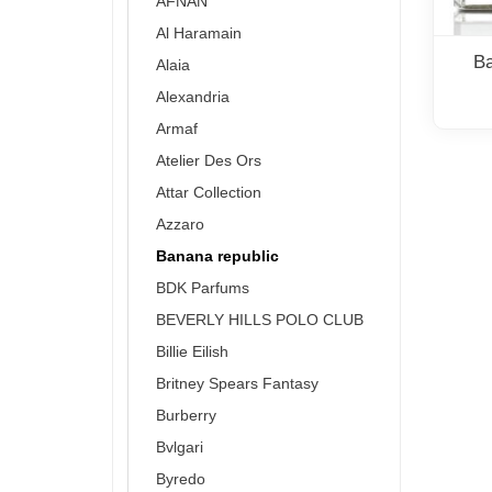
AFNAN
Al Haramain
Ba
Alaia
Alexandria
Armaf
Atelier Des Ors
Attar Collection
Azzaro
Banana republic
BDK Parfums
BEVERLY HILLS POLO CLUB
Billie Eilish
Britney Spears Fantasy
Burberry
Bvlgari
Byredo