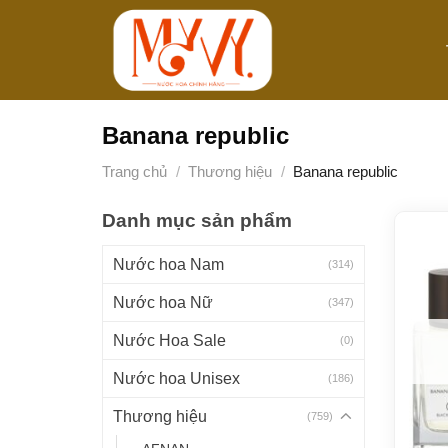
Bỏ
qua
nội
dung
Banana republic
Trang chủ
/
Thương hiệu
/
Banana republic
Danh mục sản phẩm
Nước hoa Nam
(314)
Nước hoa Nữ
(347)
Nước Hoa Sale
(0)
Nước hoa Unisex
(186)
Thương hiệu
(759)