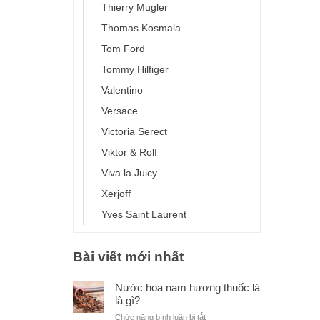
Thierry Mugler
Thomas Kosmala
Tom Ford
Tommy Hilfiger
Valentino
Versace
Victoria Serect
Viktor & Rolf
Viva la Juicy
Xerjoff
Yves Saint Laurent
Bài viết mới nhất
Nước hoa nam hương thuốc lá
là gì?
ở
Chức năng bình luận bị tắt