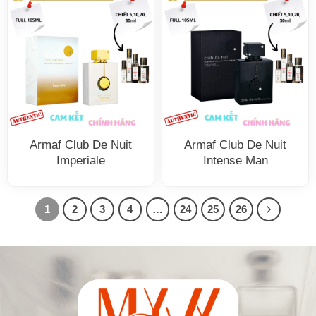
Armaf Club De Nuit
Armaf Club De Nuit
Imperiale
Intense Man
1
2
3
4
…
24
25
26