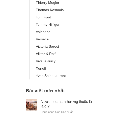
Thierry Mugler
Thomas Kosmala
Tom Ford
Tommy Hilfiger
Valentino
Versace
Victoria Serect
Viktor & Rolf
Viva la Juicy
Xerjoff
Yves Saint Laurent
Bài viết mới nhất
Nước hoa nam hương thuốc lá
là gì?
ở
Chức năng bình luận bị tắt