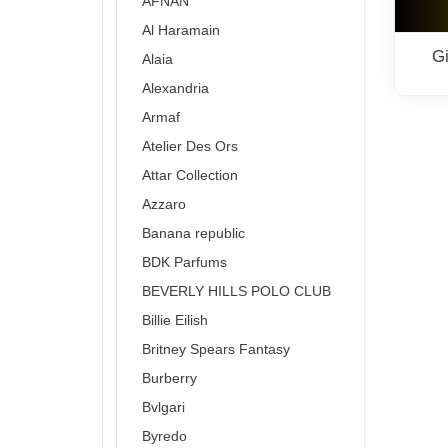
AFNAN
Al Haramain
G
Alaia
Alexandria
Armaf
Atelier Des Ors
Attar Collection
Azzaro
Banana republic
BDK Parfums
BEVERLY HILLS POLO CLUB
Billie Eilish
Britney Spears Fantasy
Burberry
Bvlgari
Byredo