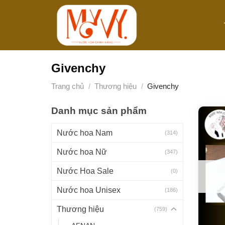
Bỏ
qua
nội
dung
Givenchy
Trang chủ
/
Thương hiệu
/
Givenchy
Danh mục sản phẩm
Nước hoa Nam
(314)
Nước hoa Nữ
(347)
Nước Hoa Sale
(0)
Nước hoa Unisex
(186)
Thương hiệu
(759)