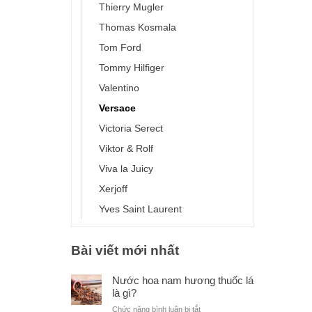
Thierry Mugler
Thomas Kosmala
Tom Ford
Tommy Hilfiger
Valentino
Versace
Victoria Serect
Viktor & Rolf
Viva la Juicy
Xerjoff
Yves Saint Laurent
Bài viết mới nhất
Nước hoa nam hương thuốc lá
là gì?
ở
Chức năng bình luận bị tắt