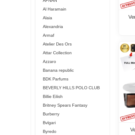
AFNAN
Al Haramain
Ve
Alaia
Alexandria
Armaf
Atelier Des Ors
Attar Collection
Azzaro
Banana republic
BDK Parfums
BEVERLY HILLS POLO CLUB
Billie Eilish
Britney Spears Fantasy
Burberry
Bvlgari
V
Byredo