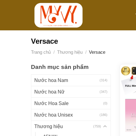
Bỏ
qua
nội
dung
Versace
Trang chủ
/
Thương hiệu
/
Versace
Danh mục sản phẩm
Nước hoa Nam
(314)
Nước hoa Nữ
(347)
Nước Hoa Sale
(0)
Nước hoa Unisex
(186)
Thương hiệu
(759)