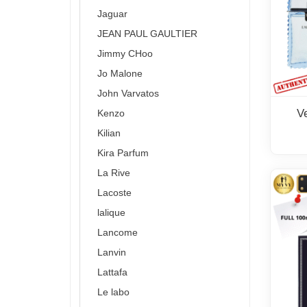
Jaguar
JEAN PAUL GAULTIER
Jimmy CHoo
Jo Malone
John Varvatos
V
Kenzo
Kilian
Kira Parfum
La Rive
Lacoste
lalique
Lancome
Lanvin
Lattafa
Le labo