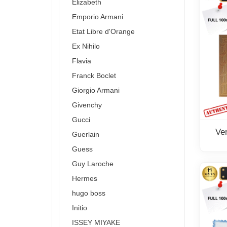
Elizabeth
Emporio Armani
Etat Libre d'Orange
Ex Nihilo
Flavia
Franck Boclet
Giorgio Armani
Givenchy
Gucci
Ve
Guerlain
Guess
Guy Laroche
Hermes
hugo boss
Initio
ISSEY MIYAKE