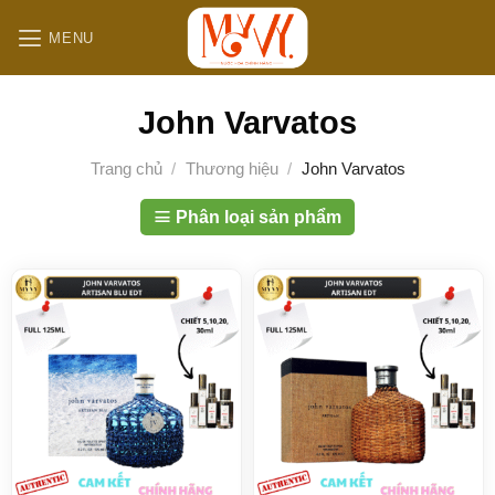
B
MENU
ỏ
q
u
John Varvatos
a
n
Trang chủ
/
Thương hiệu
/
John Varvatos
ộ
i
Phân loại sản phẩm
d
u
n
g