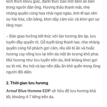
kích thích khứu giác, đánh thức bản lĩnh tiềm ẩn bên
trong người đàn ông. Hương thảo thanh mát, nhẹ
nhàng quyện cùng hoa nhài ngọt ngào, tinh tế tạo nên
sự hài hòa, cân bằng, khơi dậy cảm xúc và khơi gợi sự
lãng mạn.
– Bản giao hưởng kết thúc với làn hương ấm áp, lưu
luyến đầy quyến rũ. Gỗ tuyết tùng thanh tao, nhẹ nhàng
quyện cùng hổ phách gợi cảm, rêu sồi bí ẩn và hoắc
hương cay nồng lưu lại trên da một ấn tượng khó phai.
Mùi hương như lưu luyến trên da, khẽ khàng khơi gợi
sự tò mò, thu hút và tạo nên dấu ấn khó quên trong lòng
người đối diện.
2. Thời gian lưu hương
Armaf Blue Homme EDP
sở hữu độ lưu hương khá
tốt, khoảng 4-7 tiếng trên da.