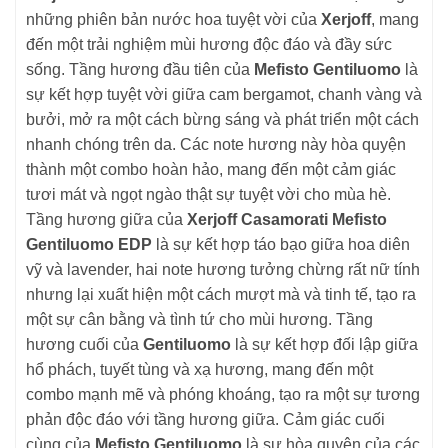
những phiên bản nước hoa tuyệt vời của
Xerjoff
, mang
đến một trải nghiệm mùi hương độc đáo và đầy sức
sống. Tầng hương đầu tiên của
Mefisto Gentiluomo
là
sự kết hợp tuyệt vời giữa cam bergamot, chanh vàng và
bưởi, mở ra một cách bừng sáng và phát triển một cách
nhanh chóng trên da. Các note hương này hòa quyện
thành một combo hoàn hảo, mang đến một cảm giác
tươi mát và ngọt ngào thật sự tuyệt vời cho mùa hè.
Tầng hương giữa của
Xerjoff Casamorati Mefisto
Gentiluomo EDP
là sự kết hợp táo bạo giữa hoa diên
vỹ và lavender, hai note hương tưởng chừng rất nữ tính
nhưng lại xuất hiện một cách mượt mà và tinh tế, tạo ra
một sự cân bằng và tình tứ cho mùi hương. Tầng
hương cuối của
Gentiluomo
là sự kết hợp đối lập giữa
hổ phách, tuyết tùng và xạ hương, mang đến một
combo mạnh mẽ và phóng khoáng, tạo ra một sự tương
phản độc đáo với tầng hương giữa. Cảm giác cuối
cùng của
Mefisto Gentiluomo
là sự hòa quyện của các