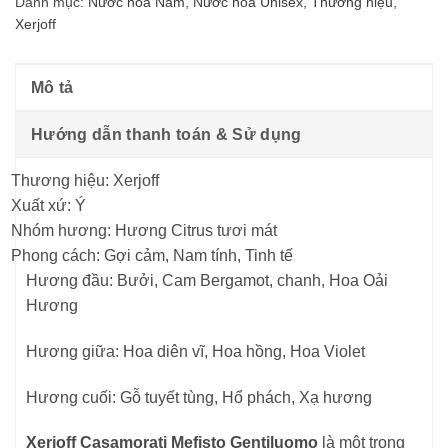
Danh mục:
Nước hoa Nam
,
Nước hoa Unisex
,
Thương hiệu
,
Xerjoff
Mô tả
Hướng dẫn thanh toán & Sử dụng
Thương hiệu: Xerjoff
Xuất xứ: Ý
Nhóm hương: Hương Citrus tươi mát
Phong cách: Gợi cảm, Nam tính, Tinh tế
Hương đầu: Bưởi, Cam Bergamot, chanh, Hoa Oải
Hương
Hương giữa: Hoa diên vĩ, Hoa hồng, Hoa Violet
Hương cuối: Gỗ tuyết tùng, Hổ phách, Xạ hương
Xerjoff Casamorati Mefisto Gentiluomo
là một trong