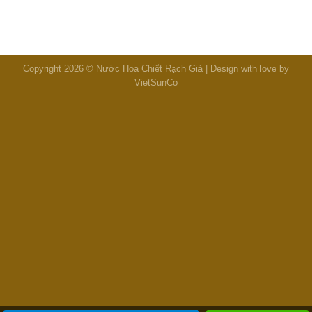
Copyright 2026 © Nước Hoa Chiết Rạch Giá | Design with love by
VietSunCo