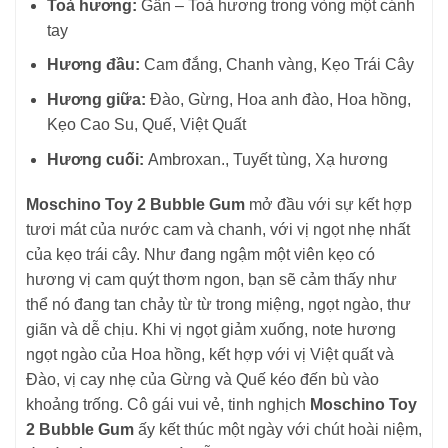
Toả hương:
Gần – Toả hương trong vòng một cánh
tay
Hương đầu:
Cam đắng, Chanh vàng, Kẹo Trái Cây
Hương giữa:
Đào, Gừng, Hoa anh đào, Hoa hồng,
Kẹo Cao Su, Quế, Việt Quất
Hương cuối:
Ambroxan., Tuyết tùng, Xạ hương
Moschino Toy 2 Bubble Gum
mở đầu với sự kết hợp
tươi mát của nước cam và chanh, với vị ngọt nhẹ nhất
của kẹo trái cây. Như đang ngậm một viên kẹo có
hương vị cam quýt thơm ngon, bạn sẽ cảm thấy như
thể nó đang tan chảy từ từ trong miệng, ngọt ngào, thư
giãn và dễ chịu. Khi vị ngọt giảm xuống, note hương
ngọt ngào của Hoa hồng, kết hợp với vị Việt quất và
Đào, vị cay nhẹ của Gừng và Quế kéo đến bù vào
khoảng trống. Cô gái vui vẻ, tinh nghịch
Moschino Toy
2 Bubble Gum
ấy kết thúc một ngày với chút hoài niệm,