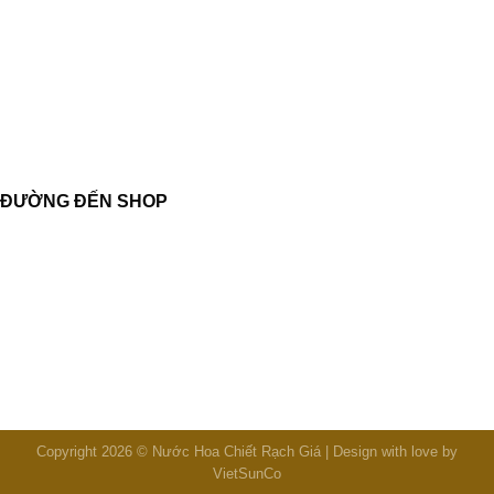
ĐƯỜNG ĐẾN SHOP
Copyright 2026 © Nước Hoa Chiết Rạch Giá | Design with love by
VietSunCo