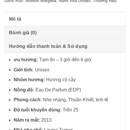
Danh mục:
MAison Margiela
,
Nước hoa Unisex
,
Thương hiệu
Mô tả
Đánh giá (0)
Hướng dẫn thanh toán & Sử dụng
ưu hương:
Tạm ổn – 3 giờ đến 6 giờ
Giới tính:
Unisex
Nhóm hương:
Hương cỏ cây
Nồng độ:
Eau De Parfum (EDP)
Phong cách:
Nhẹ nhàng, Thuần Khiết, tinh tế
Độ tuổi khuyên dùng:
Trên 25
Năm ra mắt:
2013
Nhà pha chế:
Louise Turner