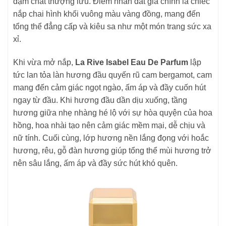
đậm chất thượng lưu. Điểm nhấn đắt giá chính là chiếc
nắp chai hình khối vuông màu vàng đồng, mang đến
tổng thể đẳng cấp và kiêu sa như một món trang sức xa
xỉ.
Khi vừa mở nắp,
La Rive Isabel Eau De Parfum
lập
tức lan tỏa làn hương đầu quyến rũ cam bergamot, cam
mang đến cảm giác ngọt ngào, ấm áp và đầy cuốn hút
ngay từ đầu. Khi hương đầu dần dịu xuống, tầng
hương giữa nhẹ nhàng hé lộ với sự hòa quyện của hoa
hồng, hoa nhài tạo nên cảm giác mềm mại, dễ chịu và
nữ tính. Cuối cùng, lớp hương nền lắng đọng với hoắc
hương, rêu, gỗ đàn hương giúp tổng thể mùi hương trở
nên sâu lắng, ấm áp và đầy sức hút khó quên.