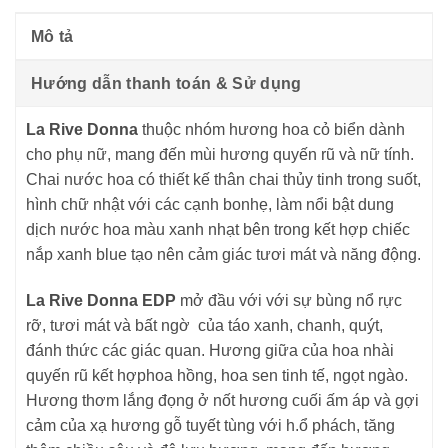
Mô tả
Hướng dẫn thanh toán & Sử dụng
La Rive Donna
thuộc nhóm hương hoa cỏ biển dành
cho phụ nữ, mang đến mùi hương quyến rũ và nữ tính.
Chai nước hoa có thiết kế thân chai thủy tinh trong suốt,
hình chữ nhật với các cạnh bonhẹ, làm nổi bật dung
dịch nước hoa màu xanh nhạt bên trong kết hợp chiếc
nắp xanh blue tạo nên cảm giác tươi mát và năng động.
La Rive Donna EDP
mở đầu với với sự bùng nổ rực
rỡ, tươi mát và bất ngờ của táo xanh, chanh, quýt,
đánh thức các giác quan. Hương giữa của hoa nhài
quyến rũ kết hợphoa hồng, hoa sen tinh tế, ngọt ngào.
Hương thơm lắng đọng ở nốt hương cuối ấm áp và gợi
cảm của xạ hương gỗ tuyết tùng với h.ổ phách, tăng