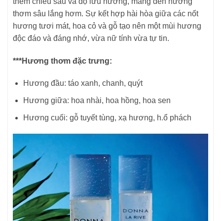
thêm chiều sâu và độ lưu hương, mang đến hương
thơm sâu lắng hơm. Sự kết hợp hài hòa giữa các nốt
hương tươi mát, hoa cỏ và gỗ tạo nên một mùi hương
độc đáo và đáng nhớ, vừa nữ tính vừa tự tin.
***Hương thơm đặc trưng:
Hương đầu: táo xanh, chanh, quýt
Hương giữa: hoa nhài, hoa hồng, hoa sen
Hương cuối: gỗ tuyết tùng, xạ hương, h.ổ phách