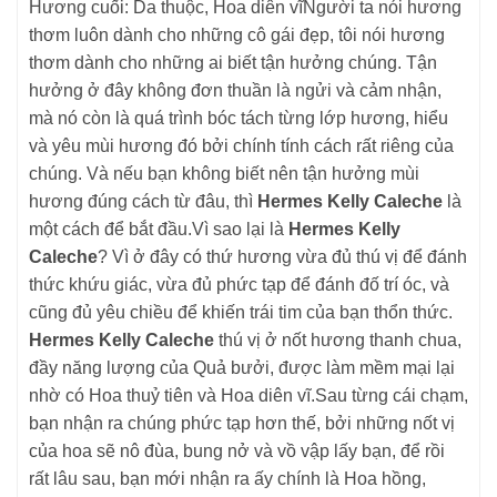
Hương cuối: Da thuộc, Hoa diên vĩNgười ta nói hương
thơm luôn dành cho những cô gái đẹp, tôi nói hương
thơm dành cho những ai biết tận hưởng chúng. Tận
hưởng ở đây không đơn thuần là ngửi và cảm nhận,
mà nó còn là quá trình bóc tách từng lớp hương, hiểu
và yêu mùi hương đó bởi chính tính cách rất riêng của
chúng. Và nếu bạn không biết nên tận hưởng mùi
hương đúng cách từ đâu, thì
Hermes Kelly Caleche
là
một cách để bắt đầu.Vì sao lại là
Hermes Kelly
Caleche
? Vì ở đây có thứ hương vừa đủ thú vị để đánh
thức khứu giác, vừa đủ phức tạp để đánh đố trí óc, và
cũng đủ yêu chiều để khiến trái tim của bạn thổn thức.
Hermes Kelly Caleche
thú vị ở nốt hương thanh chua,
đầy năng lượng của Quả bưởi, được làm mềm mại lại
nhờ có Hoa thuỷ tiên và Hoa diên vĩ.Sau từng cái chạm,
bạn nhận ra chúng phức tạp hơn thế, bởi những nốt vị
của hoa sẽ nô đùa, bung nở và vồ vập lấy bạn, để rồi
rất lâu sau, bạn mới nhận ra ấy chính là Hoa hồng,