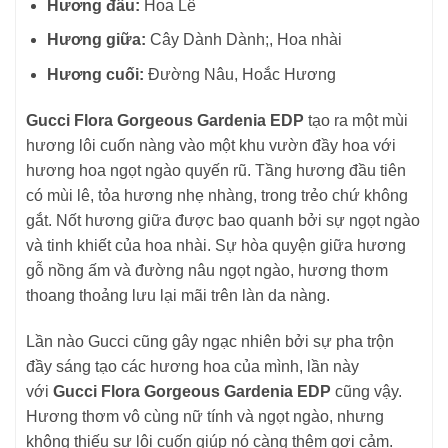
Hương đầu:
Hoa Lê
Hương giữa:
Cây Dành Dành;, Hoa nhài
Hương cuối:
Đường Nâu, Hoắc Hương
Gucci Flora Gorgeous Gardenia EDP
tạo ra một mùi
hương lôi cuốn nàng vào một khu vườn đầy hoa với
hương hoa ngọt ngào quyến rũ. Tầng hương đầu tiên
có mùi lê, tỏa hương nhẹ nhàng, trong trẻo chứ không
gắt. Nốt hương giữa được bao quanh bởi sự ngọt ngào
và tinh khiết của hoa nhài. Sự hòa quyện giữa hương
gỗ nồng ấm và đường nâu ngọt ngào, hương thơm
thoang thoảng lưu lại mãi trên làn da nàng.
Lần nào Gucci cũng gây ngạc nhiên bởi sự pha trộn
đầy sáng tạo các hương hoa của mình, lần này
với
Gucci Flora Gorgeous Gardenia EDP
cũng vậy.
Hương thơm vô cùng nữ tính và ngọt ngào, nhưng
không thiếu sự lôi cuốn giúp nó càng thêm gợi cảm.