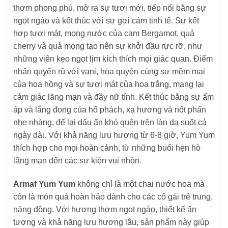
thơm phong phú, mở ra sự tươi mới, tiếp nối bằng sự
ngọt ngào và kết thúc với sự gợi cảm tinh tế. Sự kết
hợp tươi mát, mọng nước của cam Bergamot, quả
cherry và quả mọng tạo nên sự khởi đầu rực rỡ, như
những viên kẹo ngọt lịm kích thích mọi giác quan. Điểm
nhấn quyến rũ với vani, hòa quyện cùng sự mềm mại
của hoa hồng và sự tươi mát của hoa trắng, mang lại
cảm giác lãng mạn và đầy nữ tính. Kết thúc bằng sự ấm
áp và lắng đọng của hổ phách, xạ hương và nốt phấn
nhẹ nhàng, để lại dấu ấn khó quên trên làn da suốt cả
ngày dài. Với khả năng lưu hương từ 6-8 giờ, Yum Yum
thích hợp cho mọi hoàn cảnh, từ những buổi hẹn hò
lãng mạn đến các sự kiện vui nhộn.
Armaf Yum Yum
không chỉ là một chai nước hoa mà
còn là món quà hoàn hảo dành cho các cô gái trẻ trung,
năng động. Với hương thơm ngọt ngào, thiết kế ấn
tượng và khả năng lưu hương lâu, sản phẩm này giúp