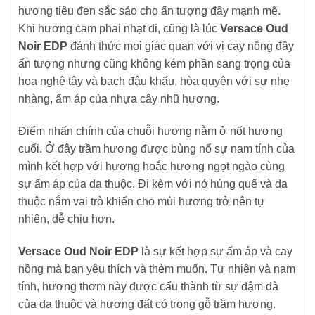
hương tiêu đen sắc sảo cho ấn tượng đầy mạnh mẽ.
Khi hương cam phai nhạt đi, cũng là lúc
Versace Oud
Noir EDP
đánh thức mọi giác quan với vị cay nồng đầy
ấn tượng nhưng cũng không kém phần sang trọng của
hoa nghệ tây và bạch đậu khấu, hòa quyện với sự nhẹ
nhàng, ấm áp của nhựa cây nhũ hương.
Điểm nhấn chính của chuỗi hương nằm ở nốt hương
cuối. Ở đây trầm hương được bùng nổ sự nam tính của
mình kết hợp với hương hoắc hương ngọt ngào cùng
sự ấm áp của da thuộc. Đi kèm với nó húng quế và da
thuộc nắm vai trò khiến cho mùi hương trở nên tự
nhiên, dễ chịu hơn.
Versace Oud Noir EDP
là sự kết hợp sự ấm áp và cay
nồng mà bạn yêu thích và thèm muốn. Tự nhiên và nam
tính, hương thơm này được cấu thành từ sự đậm đà
của da thuộc và hương đất có trong gỗ trầm hương.