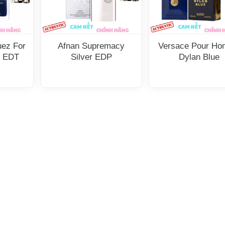
uez For
Afnan Supremacy
Versace Pour H
r EDT
Silver EDP
Dylan Blue