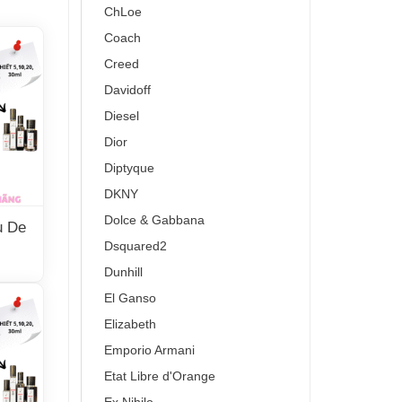
ChLoe
Coach
Creed
Davidoff
Diesel
Dior
Diptyque
DKNY
Dolce & Gabbana
u De
Dsquared2
Dunhill
El Ganso
Elizabeth
Emporio Armani
Etat Libre d'Orange