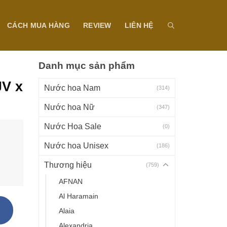
CÁCH MUA HÀNG
REVIEW
LIÊN HỆ
Danh mục sản phẩm
JV x
Nước hoa Nam
(314)
Nước hoa Nữ
(347)
Nước Hoa Sale
(0)
Nước hoa Unisex
(186)
Thương hiệu
(759)
AFNAN
Al Haramain
Alaia
Alexandria