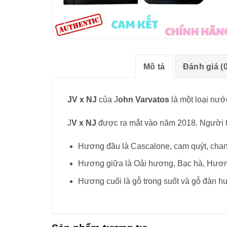
Mô tả
Đánh giá (0
JV x NJ
của J
ohn Varvatos
là một loại nướ
J
V x NJ
được ra mắt vào năm 2018. Người t
Hương đầu là Cascalone, cam quýt, chanh
Hương giữa là Oải hương, Bạc hà, Hươn
Hương cuối là gỗ trong suốt và gỗ đàn h