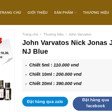
TRANG CHỦ
GIỚI THIỆU
SẢN PHẨM
THƯƠNG HIỆU
Trang chủ
/
Thương hiệu
/
John Varvatos
John Varvatos Nick Jonas 
NJ Blue
Chiết 5ml :
110.000 vnd
Chiết 10ml :
200.000 vnd
Chiết 20ml :
390.000 vnd
Đặt hàng qua
Đặt hàng qua zalo
facebook