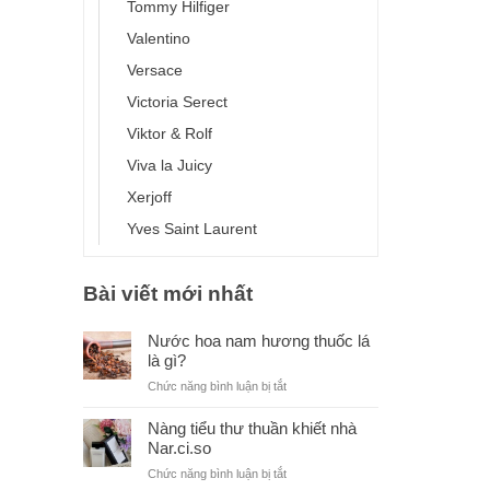
Tommy Hilfiger
Valentino
Versace
Victoria Serect
Viktor & Rolf
Viva la Juicy
Xerjoff
Yves Saint Laurent
Bài viết mới nhất
Nước hoa nam hương thuốc lá
là gì?
ở
Chức năng bình luận bị tắt
Nước
hoa
Nàng tiểu thư thuần khiết nhà
nam
Nar.ci.so
hương
ở
Chức năng bình luận bị tắt
thuốc