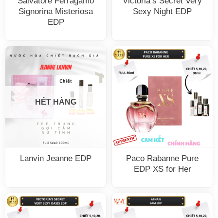
Salvatore Ferragamo
Victoria’s Secret Very
Signorina Misteriosa
Sexy Night EDP
EDP
HẾT HÀNG
Lanvin Jeanne EDP
Paco Rabanne Pure
EDP XS for Her