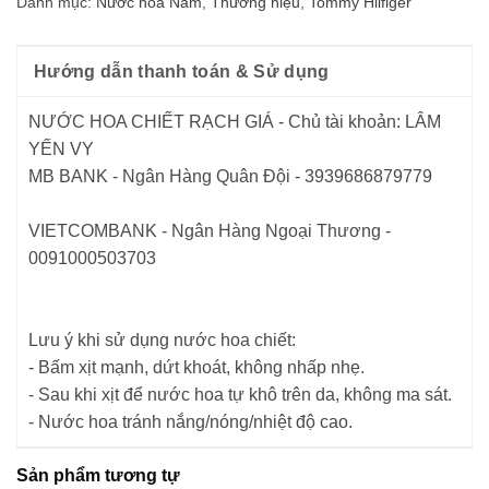
Danh mục:
Nước hoa Nam
,
Thương hiệu
,
Tommy Hilfiger
Hướng dẫn thanh toán & Sử dụng
NƯỚC HOA CHIẾT RẠCH GIÁ - Chủ tài khoản: LÂM
YẾN VY
MB BANK - Ngân Hàng Quân Đội - 3939686879779
VIETCOMBANK - Ngân Hàng Ngoại Thương -
0091000503703
Lưu ý khi sử dụng nước hoa chiết:
- Bấm xịt mạnh, dứt khoát, không nhấp nhẹ.
- Sau khi xịt để nước hoa tự khô trên da, không ma sát.
- Nước hoa tránh nắng/nóng/nhiệt độ cao.
Sản phẩm tương tự