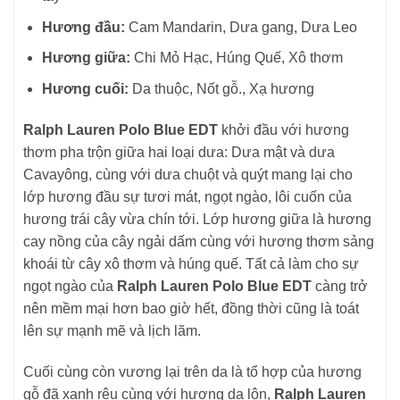
Hương đầu:
Cam Mandarin, Dưa gang, Dưa Leo
Hương giữa:
Chi Mỏ Hạc, Húng Quế, Xô thơm
Hương cuối:
Da thuộc, Nốt gỗ., Xạ hương
Ralph Lauren Polo Blue EDT
khởi đầu với hương
thơm pha trộn giữa hai loại dưa: Dưa mật và dưa
Cavayông, cùng với dưa chuột và quýt mang lại cho
lớp hương đầu sự tươi mát, ngọt ngào, lôi cuốn của
hương trái cây vừa chín tới. Lớp hương giữa là hương
cay nồng của cây ngải dấm cùng với hương thơm sảng
khoái từ cây xô thơm và húng quế. Tất cả làm cho sự
ngọt ngào của
Ralph Lauren Polo Blue EDT
càng trở
nên mềm mại hơn bao giờ hết, đồng thời cũng là toát
lên sự mạnh mẽ và lịch lãm.
Cuối cùng còn vương lại trên da là tổ hợp của hương
gỗ đã xanh rêu cùng với hương da lộn,
Ralph Lauren