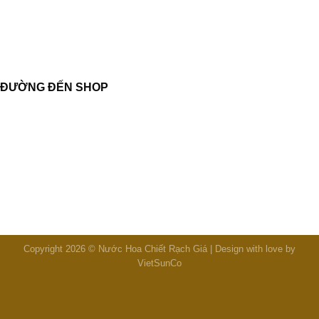
ĐƯỜNG ĐẾN SHOP
Copyright 2026 © Nước Hoa Chiết Rạch Giá | Design with love by
VietSunCo