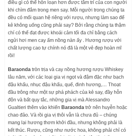
điều gì có thể hỗn loạn hơn được tâm trí của con người
khi chìm đắm trong men say. Mỗi người trong chúng ta
đều có mối quan hệ riêng với rượu, nhưng làm sao để
kẻ không uống cũng phải say? Bởi rằng chúng ta thậm
chí có thể đạt được khoái cảm tối đa chỉ bằng cách
ngửi hơi men cay ấm nồng nàn ấy . Hương rượu với
chất lượng cao tự chính nó đã là một vẻ đẹp hoàn mĩ
rồi!
Baraonda
tròn trịa và cay nồng hương rượu Whiskey
lâu năm, với các loại gia vị ngọt và đậm đặc như bạch
đậu khấu, nhục đậu khấu, quế, đinh hương,… Thoạt
đầu trông như một sự phá phách của kẻ say, đầy hỗn
độn và bất quy tắc, những gia vị mà Alessandro
Gualtieri thêm vào khiến
Baraonda
trở nên huyễn hoặc
chao đảo. Và rồi gia vị thôi vẫn là chưa đủ – chúng
mang lại hương thơm khởi đầu, nhưng không phải là
kết thúc. Rượu, cũng như nước hoa, không phải chỉ có