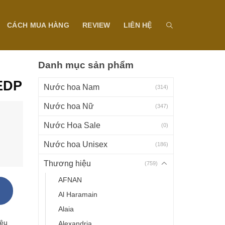
CÁCH MUA HÀNG
REVIEW
LIÊN HỆ
Danh mục sản phẩm
 EDP
Nước hoa Nam
(314)
Nước hoa Nữ
(347)
Nước Hoa Sale
(0)
Nước hoa Unisex
(186)
Thương hiệu
(759)
AFNAN
Al Haramain
Alaia
iệu
Alexandria