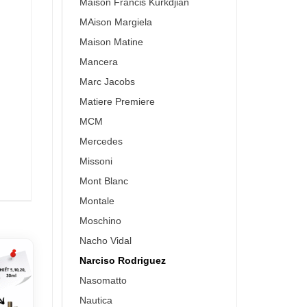
Maison Francis Kurkdjian
MAison Margiela
Maison Matine
Mancera
Marc Jacobs
Matiere Premiere
MCM
Mercedes
Missoni
Mont Blanc
Montale
Moschino
Nacho Vidal
Narciso Rodriguez
Nasomatto
Nautica