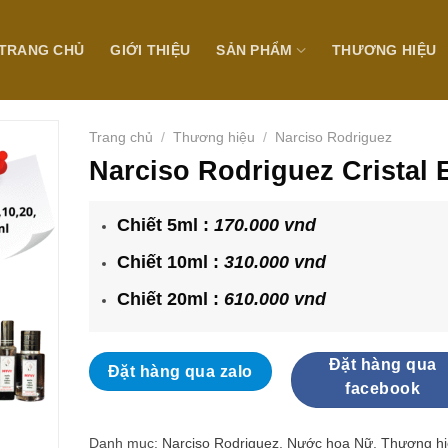
TRANG CHỦ
GIỚI THIỆU
SẢN PHẨM
THƯƠNG HIỆU
Trang chủ
/
Thương hiệu
/
Narciso Rodriguez
Narciso Rodriguez Cristal
Chiết 5ml :
170.000 vnd
Chiết 10ml :
310.000 vnd
Chiết 20ml :
610.000 vnd
Đặt hàng qua
Đặt hàng qua zalo
facebook
Danh mục:
Narciso Rodriguez
,
Nước hoa Nữ
,
Thương h