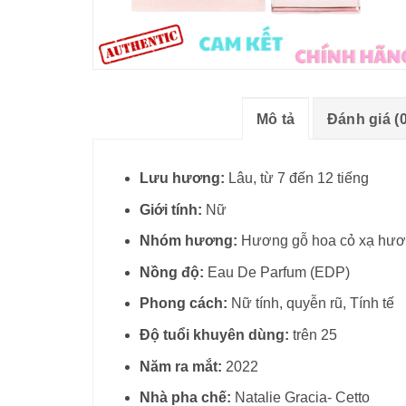
Mô tả
Đánh giá (0
Lưu hương:
Lâu, từ 7 đến 12 tiếng
Giới tính:
Nữ
Nhóm hương:
Hương gỗ hoa cỏ xạ hư
Nồng độ:
Eau De Parfum (EDP)
Phong cách:
Nữ tính, quyễn rũ, Tính tế
Độ tuổi khuyên dùng:
trên 25
Năm ra mắt:
2022
Nhà pha chế:
Natalie Gracia- Cetto