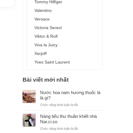
Tommy Hilfiger
Valentino
Versace
Victoria Serect
Viktor & Rolf
Viva la Juicy
Xerjoff
Yves Saint Laurent
Bài viết mới nhất
Nước hoa nam hương thuốc lá
là gì?
ở
Chức năng bình luận bị tắt
Nước
hoa
Nàng tiểu thư thuần khiết nhà
nam
Nar.ci.so
hương
ở
Chức năng bình luận bị tắt
thuốc