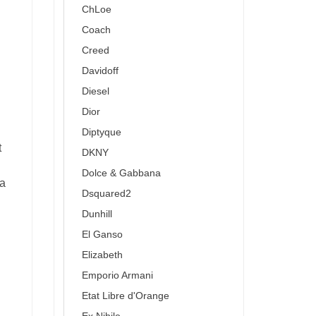
ChLoe
Coach
Creed
Davidoff
Diesel
Dior
Diptyque
t
DKNY
Dolce & Gabbana
oa
Dsquared2
Dunhill
El Ganso
g
Elizabeth
Emporio Armani
Etat Libre d'Orange