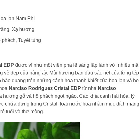
oa lan Nam Phi
trắng, Xạ hương
 phách, Tuyết tùng
al EDP
được ví như một viên pha lê sáng lấp lánh với nhiều mặ
g vẻ đẹp của nàng ấy. Mùi hương ban đầu sắc nét của từng tép
 hào quang trên những cánh hoa thanh khiết của hoa lan và h
 hoa
Narciso Rodriguez Cristal EDP
từ nhà
Narciso
a hương gỗ và hổ phách ngọt ngào. Các khía cạnh hài hòa, lý
ược chứa đựng trong Cristal, loại nước hoa nhằm mục đích man
ẻ tuổi và thơ mộng.