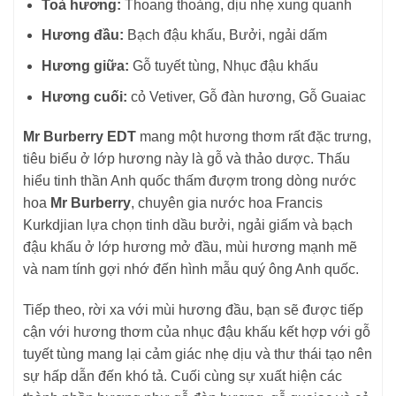
Toả hương:
Thoang thoảng, dịu nhẹ xung quanh
Hương đầu:
Bạch đậu khấu, Bưởi, ngải dấm
Hương giữa:
Gỗ tuyết tùng, Nhục đậu khấu
Hương cuối:
cỏ Vetiver, Gỗ đàn hương, Gỗ Guaiac
Mr Burberry EDT
mang một hương thơm rất đặc trưng,
tiêu biểu ở lớp hương này là gỗ và thảo dược. Thấu
hiểu tinh thần Anh quốc thấm đượm trong dòng nước
hoa
Mr Burberry
, chuyên gia nước hoa Francis
Kurkdjian lựa chọn tinh dầu bưởi, ngải giấm và bạch
đậu khấu ở lớp hương mở đầu, mùi hương mạnh mẽ
và nam tính gợi nhớ đến hình mẫu quý ông Anh quốc.
Tiếp theo, rời xa với mùi hương đầu, bạn sẽ được tiếp
cận với hương thơm của nhục đậu khấu kết hợp với gỗ
tuyết tùng mang lại cảm giác nhẹ dịu và thư thái tạo nên
sự hấp dẫn đến khó tả. Cuối cùng sự xuất hiện các