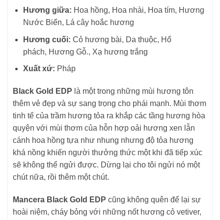
Hương giữa:
Hoa hồng, Hoa nhài, Hoa tím, Hương
Nước Biển, Lá cây hoắc hương
Hương cuối:
Cỏ hương bài, Da thuộc, Hổ
phách, Hương Gỗ., Xạ hương trắng
Xuất xứ:
Pháp
Black Gold EDP
là một trong những mùi hương tôn
thêm vẻ đẹp và sự sang trọng cho phái mạnh. Mùi thơm
tinh tế của trầm hương tỏa ra khắp các tầng hương hòa
quyện với mùi thơm của hỗn hợp oải hương xen lẫn
cánh hoa hồng tựa như nhung nhưng độ tỏa hương
khá nồng khiến người thưởng thức một khi đã tiếp xúc
sẽ không thể ngửi được. Dừng lại cho tôi ngửi nó một
chút nữa, rồi thêm một chút.
Mancera Black Gold EDP
cũng không quên để lại sự
hoài niệm, cháy bỏng với những nốt hương cỏ vetiver,