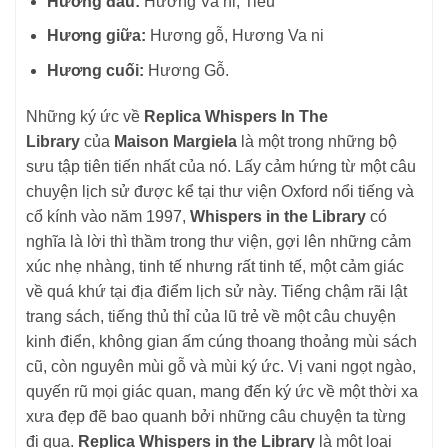
Hương đầu:
Hương Va ni, Tiêu
Hương giữa:
Hương gỗ, Hương Va ni
Hương cuối:
Hương Gỗ.
Những ký ức về
Replica Whispers In The
Library
của
Maison Margiela
là một trong những bộ
sưu tập tiên tiến nhất của nó. Lấy cảm hứng từ một câu
chuyện lịch sử được kể tại thư viện Oxford nổi tiếng và
cổ kính vào năm 1997,
Whispers in the Library
có
nghĩa là lời thì thầm trong thư viện, gợi lên những cảm
xúc nhẹ nhàng, tinh tế nhưng rất tinh tế, một cảm giác
về quá khứ tại địa điểm lịch sử này. Tiếng chậm rãi lật
trang sách, tiếng thủ thỉ của lũ trẻ về một câu chuyện
kinh điển, không gian ấm cúng thoang thoảng mùi sách
cũ, còn nguyên mùi gỗ và mùi ký ức. Vị vani ngọt ngào,
quyến rũ mọi giác quan, mang đến ký ức về một thời xa
xưa đẹp đẽ bao quanh bởi những câu chuyện ta từng
đi qua.
Replica Whispers in the Library
là một loại