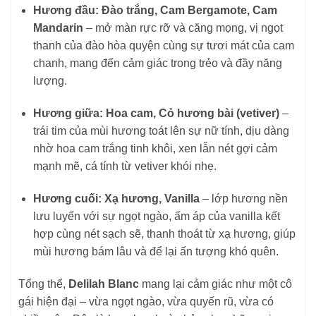
Hương đầu: Đào trắng, Cam Bergamote, Cam
Mandarin
– mở màn rực rỡ và căng mọng, vị ngọt
thanh của đào hòa quyện cùng sự tươi mát của cam
chanh, mang đến cảm giác trong trẻo và đầy năng
lượng.
Hương giữa: Hoa cam, Cỏ hương bài (vetiver)
–
trái tim của mùi hương toát lên sự nữ tính, dịu dàng
nhờ hoa cam trắng tinh khôi, xen lẫn nét gợi cảm
mạnh mẽ, cá tính từ vetiver khói nhẹ.
Hương cuối: Xạ hương, Vanilla
– lớp hương nền
lưu luyến với sự ngọt ngào, ấm áp của vanilla kết
hợp cùng nét sạch sẽ, thanh thoát từ xạ hương, giúp
mùi hương bám lâu và để lại ấn tượng khó quên.
Tổng thể,
Delilah Blanc
mang lại cảm giác như một cô
gái hiện đại – vừa ngọt ngào, vừa quyến rũ, vừa có