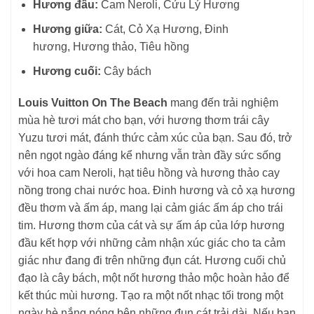
Hương đầu:
Cam Neroli, Cửu Lý Hương
Hương giữa:
Cát, Cỏ Xạ Hương, Đinh
hương, Hương thảo, Tiêu hồng
Hương cuối:
Cây bách
Louis Vuitton On The Beach
mang đến trải nghiệm
mùa hè tươi mát cho bạn, với hương thơm trái cây
Yuzu tươi mát, đánh thức cảm xúc của bạn. Sau đó, trở
nên ngọt ngào đáng kể nhưng vẫn tràn đầy sức sống
với hoa cam Neroli, hạt tiêu hồng và hương thảo cay
nồng trong chai nước hoa. Đinh hương và cỏ xạ hương
đều thơm và ấm áp, mang lại cảm giác ấm áp cho trái
tim. Hương thơm của cát và sự ấm áp của lớp hương
đầu kết hợp với những cảm nhận xúc giác cho ta cảm
giác như đang đi trên những đụn cát. Hương cuối chủ
đạo là cây bách, một nốt hương thảo mộc hoàn hảo để
kết thúc mùi hương. Tạo ra một nốt nhạc tối trong một
ngày hè nắng nóng bên những đụn cát trải dài. Nếu bạn