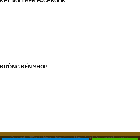
KẾT NỐI TRÊN FACEBOOK
ĐƯỜNG ĐẾN SHOP
Copyright 2026 © Nước Hoa Chiết Rạch Giá | Design with love by