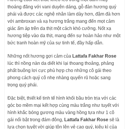
thoáng đãng với vani duyên dáng, gỗ đàn hương quý
phái và được các nghệ nhân làm dày hơn, đậm đà hơn
với ambroxan và xạ hương trắng mang đến mọt cảm
giác ấm áp trên da thịt một cách khó cưỡng. Nốt xạ
hương tiệp vào da thịt, mang đến sự hoàn hảo như một
bức tranh hoàn mỹ của sự tinh tế, đầy hấp dẫn.
Những nốt hương gợi cảm của
Lattafa Fakhar Rose
lúc thì nồng nàn da diết khi lại thoang thoảng, phảng
phất buông lơi cực phù hợp cho những cô gái theo
phong cách quý cô nhẹ nhàng quyến rũ hoặc sang
trọng quý phái.
Đặc biệt, thiết kế tinh tế hình khối bầu tròn trịa với các
góc bo mềm mại kết hợp cùng màu trắng như tuyết với
hình khắc bóng gương màu vàng hồng tựa như 1 cô
gái nổi bật trong đám đông,
Lattafa Fakhar Rose
sẽ là
lựa chọn tuyệt vời giúp tôn lên vẻ cao quý, kiêu kì của