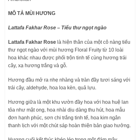
MÔ TẢ MÙI HƯƠNG
Lattafa Fakhar Rose – Tiểu thư ngọt ngào
Lattafa Fakhar Rose
là hiện thân của một cô nàng tiểu
thư ngọt ngào với mùi hương Floral Fruity từ 10 loài
hoa khác nhau được phối trộn tinh tế cùng hương trái
cây, xạ hương trắng và gỗ.
Hương đầu mở ra nhẹ nhàng và tràn đầy tươi sáng với
trái cây, aldehyde, hoa loa kèn, quả lựu.
Hương giữa là một khu vườn đầy hoa với hoa huệ lan
tỏa như mật ong, hoa nhài dịu dàng thu hút, hoa mẫu
đơn hạnh phúc, sơn chi trắng tinh tế, hoa kim ngân
thanh lịch với một chút sáp hoàn thiện bản giao hưởng.
Hương cuối kết thúc khéo léo trong một đám mây