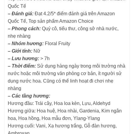
Quốc Tế
– Đánh giá:
Đạt 4.2/5* điểm đánh giá trên Amazon
Quốc Tế, Top sản phẩm Amazon Choice
– Phong cách:
Quý cô, tiểu thư, công sở nhà nước,
nhẹ nhàng
– Nhóm hương:
Floral Fruity
– Giới tính:
Nữ
– Lưu hương:
> 7h
– Thời điểm:
Sử dụng hàng ngày trong môi trường nhà
nước hoặc môi trường văn phòng cơ bản, ít người sử
dụng nước hoa. Cũng có thể linh hoạt đi chơi nhẹ
nhàng
– Các tầng hương:
Hương đầu: Trái cây, Hoa loa kèn, Lựu, Aldehyd
Hương giữa: Hoa huệ, Hoa nhài, Gardenia, Kim ngân
hoa, Hoa hồng, Hoa mẫu đơn, Ylang-Ylang
Hương cuối: Vani, Xạ hương trắng, Gỗ đàn hương,
Ambroxan