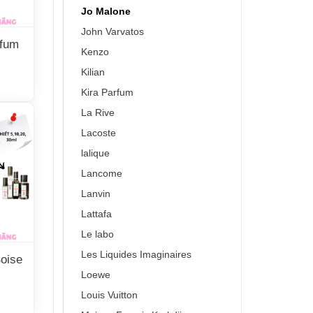
Jo Malone
John Varvatos
fum
Kenzo
Kilian
Kira Parfum
La Rive
Lacoste
lalique
Lancome
Lanvin
Lattafa
Le labo
Les Liquides Imaginaires
oise
Loewe
Louis Vuitton