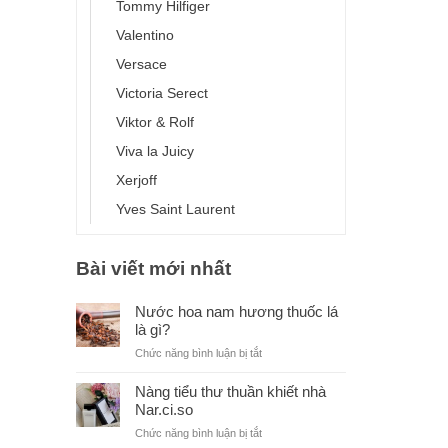
Tommy Hilfiger
Valentino
Versace
Victoria Serect
Viktor & Rolf
Viva la Juicy
Xerjoff
Yves Saint Laurent
Bài viết mới nhất
Nước hoa nam hương thuốc lá
là gì?
ở
Chức năng bình luận bị tắt
Nước
hoa
Nàng tiểu thư thuần khiết nhà
nam
Nar.ci.so
hương
ở
Chức năng bình luận bị tắt
thuốc