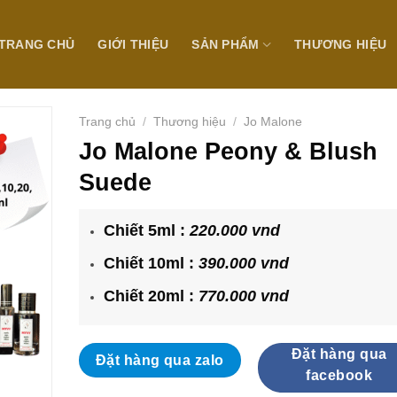
TRANG CHỦ
GIỚI THIỆU
SẢN PHẨM
THƯƠNG HIỆU
Trang chủ
/
Thương hiệu
/
Jo Malone
Jo Malone Peony & Blush
Suede
Chiết 5ml :
220.000 vnd
Chiết 10ml :
390.000 vnd
Chiết 20ml :
770.000 vnd
Đặt hàng qua
Đặt hàng qua zalo
facebook