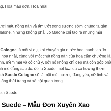
g, Hoa mẫu đơn, Hoa nhài
tươi mát, nồng nàn và ẩm ướt trong sương sớm, chúng ta gần
Malone. Nhưng không phải Jo Malone chỉ tạo ra những mùi
 Cologne
là một ví dụ, khi chuyên gia nước hoa thanh tao Jo
hoa nhài, cùng với một chút nồng nàn của hoa cẩm chướng l
ính, mềm mại và có chủ ý, bởi nó không chỉ đẹp mà còn góp ph
h mẽ đằng sau đó, đó là Suede, một loại da có hương thơm
ush Suede Cologne
sẽ là một mùi hương đáng yêu, nữ tính và
ống thời trang và xã hội quan trọng.
h Suede – Mẫu Đơn Xuyến Xao