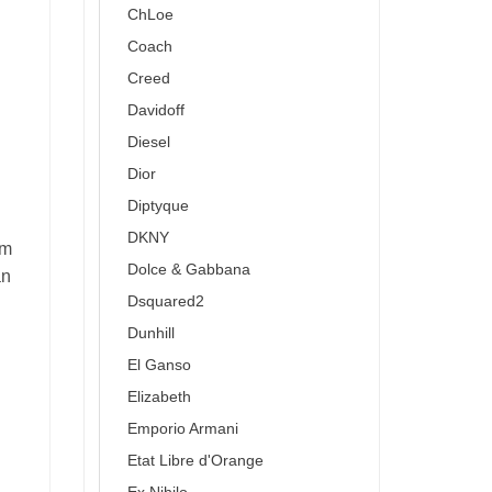
ChLoe
Coach
Creed
Davidoff
Diesel
Dior
Diptyque
DKNY
àm
Dolce & Gabbana
ần
Dsquared2
Dunhill
El Ganso
Elizabeth
Emporio Armani
Etat Libre d'Orange