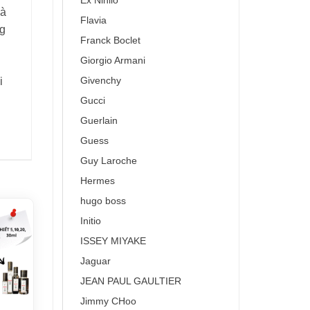
Ex Nihilo
và
Flavia
ng
Franck Boclet
Giorgio Armani
Givenchy
i
Gucci
Guerlain
Guess
Guy Laroche
Hermes
hugo boss
Initio
ISSEY MIYAKE
Jaguar
JEAN PAUL GAULTIER
Jimmy CHoo