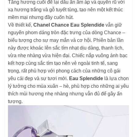
Tầng hương cuối để lại dấu ấn ấm áp và quyến rũ với
xạ hương trắng và gỗ tuyết tùng, tạo nên một kết thúc
mềm mại nhưng đầy cuốn hút.
Về thiết kế,
Chanel Chance Eau Splendide
vẫn giữ
nguyên phom dáng tròn đặc trưng của dòng Chance –
biểu tượng cho sự may mắn và cơ hội. Phiên bản lần
này được khoác lên sắc tím nhạt dịu dàng, thanh lịch,
vừa nhẹ nhàng vừa hiện đại. Chiếc nắp vuông ánh bạc
kết hợp cùng sắc tím tạo nên vẻ ngoài tinh tế, sang
trọng, rất phù hợp với phong cách của những cô gái
yêu cái đẹp và sự tươi mới.
Eau Splendide
là lựa chọn
lý tưởng cho mùa xuân – hè, phù hợp cho những ai yêu
thích mùi hương nhẹ nhàng nhưng vẫn đủ để gây ấn
tượng.