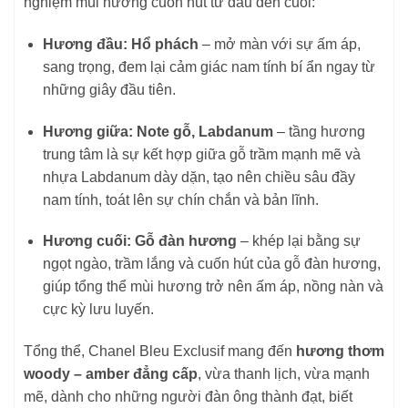
nghiệm mùi hương cuốn hút từ đầu đến cuối:
Hương đầu: Hổ phách
– mở màn với sự ấm áp,
sang trọng, đem lại cảm giác nam tính bí ẩn ngay từ
những giây đầu tiên.
Hương giữa: Note gỗ, Labdanum
– tầng hương
trung tâm là sự kết hợp giữa gỗ trầm mạnh mẽ và
nhựa Labdanum dày dặn, tạo nên chiều sâu đầy
nam tính, toát lên sự chín chắn và bản lĩnh.
Hương cuối: Gỗ đàn hương
– khép lại bằng sự
ngọt ngào, trầm lắng và cuốn hút của gỗ đàn hương,
giúp tổng thể mùi hương trở nên ấm áp, nồng nàn và
cực kỳ lưu luyến.
Tổng thể, Chanel Bleu Exclusif mang đến
hương thơm
woody – amber đẳng cấp
, vừa thanh lịch, vừa mạnh
mẽ, dành cho những người đàn ông thành đạt, biết