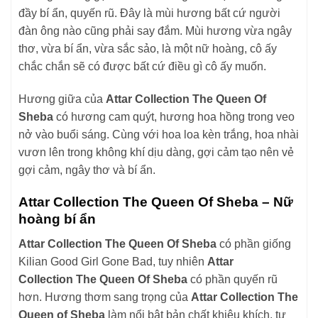
đầy bí ẩn, quyến rũ. Đây là mùi hương bất cứ người
đàn ông nào cũng phải say đắm. Mùi hương vừa ngây
thơ, vừa bí ẩn, vừa sắc sảo, là một nữ hoàng, cô ấy
chắc chắn sẽ có được bất cứ điều gì cô ấy muốn.
Hương giữa của
Attar Collection The Queen Of
Sheba
có hương cam quýt, hương hoa hồng trong veo
nở vào buổi sáng. Cùng với hoa loa kèn trắng, hoa nhài
vươn lên trong không khí dịu dàng, gợi cảm tạo nên vẻ
gợi cảm, ngây thơ và bí ẩn.
Attar Collection The Queen Of Sheba – Nữ
hoàng bí ẩn
Attar Collection The Queen Of Sheba
có phần giống
Kilian Good Girl Gone Bad, tuy nhiên
Attar
Collection
The Queen Of Sheba
có phần quyến rũ
hơn. Hương thơm sang trọng của
Attar Collection The
Queen of Sheba
làm nổi bật bản chất khiêu khích, tự