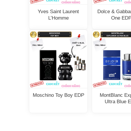
Yves Saint Laurent
Dolce & Gabba
L’Homme
One ED
Moschino Toy Boy EDP
MontBlanc Exp
Ultra Blue 