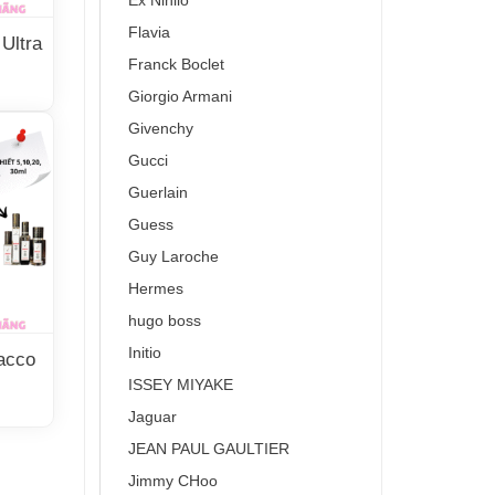
Ex Nihilo
Flavia
 Ultra
Franck Boclet
Giorgio Armani
Givenchy
Gucci
Guerlain
Guess
Guy Laroche
Hermes
hugo boss
Initio
acco
ISSEY MIYAKE
Jaguar
JEAN PAUL GAULTIER
Jimmy CHoo