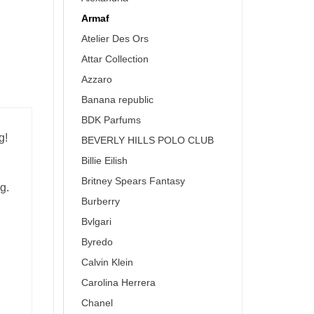
Armaf
Atelier Des Ors
Attar Collection
Azzaro
Banana republic
BDK Parfums
g!
BEVERLY HILLS POLO CLUB
Billie Eilish
Britney Spears Fantasy
g.
Burberry
Bvlgari
Byredo
Calvin Klein
Carolina Herrera
Chanel