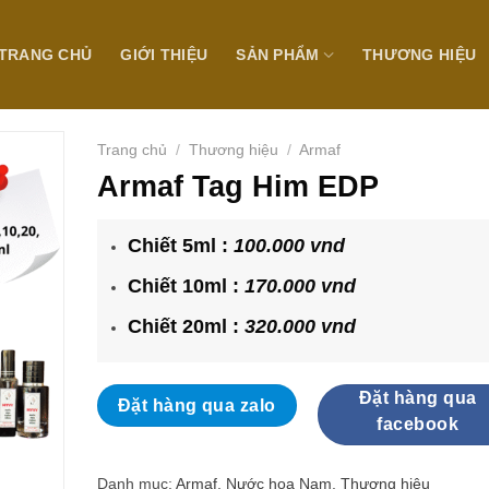
TRANG CHỦ
GIỚI THIỆU
SẢN PHẨM
THƯƠNG HIỆU
Trang chủ
/
Thương hiệu
/
Armaf
Armaf Tag Him EDP
Chiết 5ml :
100.000 vnd
Chiết 10ml :
170.000 vnd
Chiết 20ml :
320.000 vnd
Đặt hàng qua
Đặt hàng qua zalo
facebook
Danh mục:
Armaf
,
Nước hoa Nam
,
Thương hiệu