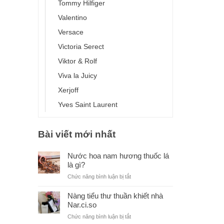
Tommy Hilfiger
Valentino
Versace
Victoria Serect
Viktor & Rolf
Viva la Juicy
Xerjoff
Yves Saint Laurent
Bài viết mới nhất
Nước hoa nam hương thuốc lá
là gì?
ở
Chức năng bình luận bị tắt
Nước
hoa
Nàng tiểu thư thuần khiết nhà
nam
Nar.ci.so
hương
ở
Chức năng bình luận bị tắt
thuốc