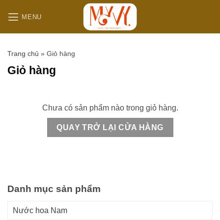
B
MENU
ỏ
q
u
Trang chủ
»
Giỏ hàng
a
n
Giỏ hàng
ộ
i
d
Chưa có sản phẩm nào trong giỏ hàng.
u
QUAY TRỞ LẠI CỬA HÀNG
n
g
Danh mục sản phẩm
Nước hoa Nam