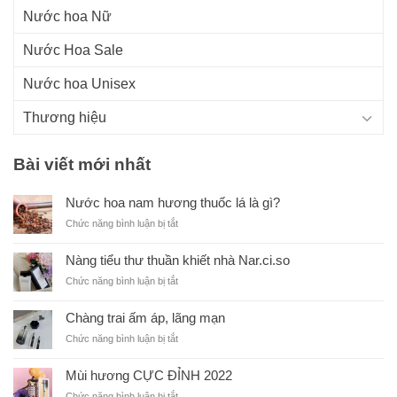
Nước hoa Nữ
Nước Hoa Sale
Nước hoa Unisex
Thương hiệu
Bài viết mới nhất
Nước hoa nam hương thuốc lá là gì?
ở
Chức năng bình luận bị tắt
N
ư
Nàng tiểu thư thuần khiết nhà Nar.ci.so
ớ
ở
Chức năng bình luận bị tắt
c
N
h
à
o
Chàng trai ấm áp, lãng mạn
n
a
ở
Chức năng bình luận bị tắt
g
n
C
t
a
h
i
Mùi hương CỰC ĐỈNH 2022
m
à
ể
h
ở
Chức năng bình luận bị tắt