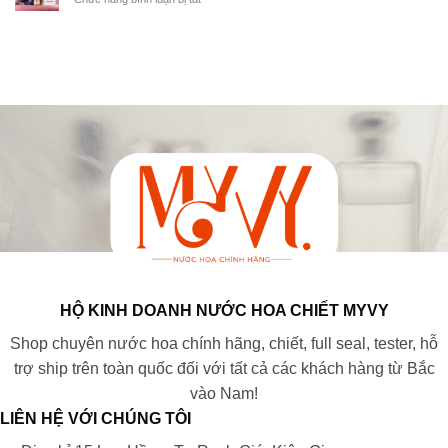
n
u
ư
M
g
t
ơ
ù
t
h
n
i
r
ư
g
h
a
t
t
ư
i
h
h
ơ
ấ
u
u
n
m
ầ
ố
g
á
n
c
C
p
k
l
Ự
,
h
á
C
l
i
l
Đ
ã
ế
à
Ỉ
n
t
g
N
g
n
ì
H
m
h
?
2
ạ
à
0
n
N
2
HỘ KINH DOANH NƯỚC HOA CHIẾT MYVY
a
2
r
Shop chuyên nước hoa chính hãng, chiết, full seal, tester, hỗ
.
c
trợ ship trên toàn quốc đối với tất cả các khách hàng từ Bắc
i
vào Nam!
.
s
LIÊN HỆ VỚI CHÚNG TÔI
o