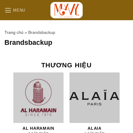
B
MENU
ỏ
q
u
Trang chủ
»
Brandsbackup
a
n
Brandsbackup
ộ
i
d
THƯƠNG HIỆU
u
n
g
AL HARAMAIN
ALAIA