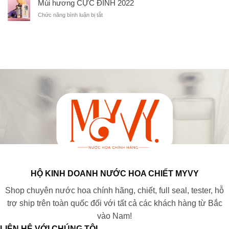
Mùi hương CỰC ĐỈNH 2022
m
à
ể
h
ở
Chức năng bình luận bị tắt
n
u
ư
M
g
t
ơ
ù
t
h
n
i
r
ư
g
h
a
t
t
ư
i
h
h
ơ
ấ
u
u
n
m
ầ
ố
g
á
n
c
C
p
k
l
Ự
,
h
á
C
l
i
l
Đ
ã
ế
à
Ỉ
n
t
g
N
g
n
ì
H
m
h
?
2
ạ
à
0
n
N
2
HỘ KINH DOANH NƯỚC HOA CHIẾT MYVY
a
2
r
Shop chuyên nước hoa chính hãng, chiết, full seal, tester, hỗ
.
c
trợ ship trên toàn quốc đối với tất cả các khách hàng từ Bắc
i
vào Nam!
.
s
LIÊN HỆ VỚI CHÚNG TÔI