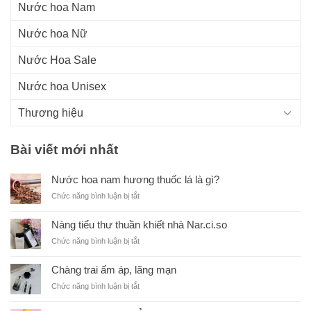
Nước hoa Nam
Nước hoa Nữ
Nước Hoa Sale
Nước hoa Unisex
Thương hiệu
Bài viết mới nhất
Nước hoa nam hương thuốc lá là gì?
ở
Chức năng bình luận bị tắt
N
ư
Nàng tiểu thư thuần khiết nhà Nar.ci.so
ớ
ở
Chức năng bình luận bị tắt
c
N
h
à
o
Chàng trai ấm áp, lãng mạn
n
a
ở
Chức năng bình luận bị tắt
g
n
C
t
a
h
i