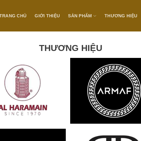
TRANG CHỦ
GIỚI THIỆU
SẢN PHẨM
THƯƠNG HIỆU
THƯƠNG HIỆU